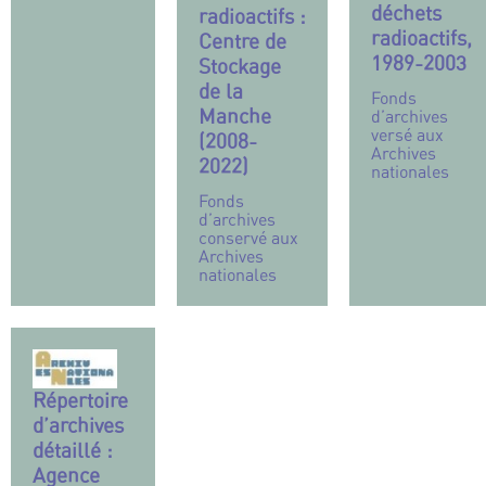
déchets
radioactifs :
radioactifs,
Centre de
1989-2003
Stockage
de la
Fonds
Manche
d’archives
versé aux
(2008-
Archives
2022)
nationales
Fonds
d’archives
conservé aux
Archives
nationales
Répertoire
d’archives
détaillé :
Agence