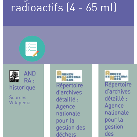
radioactifs (4 - 65 ml)
AND
RA :
Répertoire
Répertoire
historique
d’archives
d’archives
Sources
détaillé :
détaillé :
Wikipedia
Agence
Agence
nationale
nationale
pour la
pour la
gestion
gestion des
des
déchets