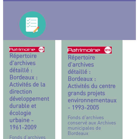
Répertoire
Répertoire
d’archives
d’archives
détaillé :
détaillé :
Bordeaux :
Bordeaux :
Activités de la
Activités du centre
direction
grands projets
développement
environnementaux
durable et
- 1993-2005
écologie
Fonds d’archives
urbaine -
conservé aux Archives
1961-2009
municipales de
Bordeaux
Fonds d’archives