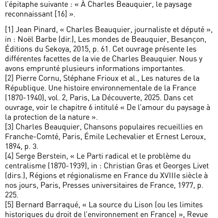
l’épitaphe suivante : « À Charles Beauquier, le paysage
reconnaissant [16] ».
[1] Jean Pinard, « Charles Beauquier, journaliste et député »,
in : Noël Barbe (dir.), Les mondes de Beauquier, Besançon,
Éditions du Sekoya, 2015, p. 61. Cet ouvrage présente les
différentes facettes de la vie de Charles Beauquier. Nous y
avons emprunté plusieurs informations importantes.
[2] Pierre Cornu, Stéphane Frioux et al., Les natures de la
République. Une histoire environnementale de la France
(1870-1940), vol. 2, Paris, La Découverte, 2025. Dans cet
ouvrage, voir le chapitre 6 intitulé « De l’amour du paysage à
la protection de la nature ».
[3] Charles Beauquier, Chansons populaires recueillies en
Franche-Comté, Paris, Émile Lechevalier et Ernest Leroux,
1894, p. 3.
[4] Serge Berstein, « Le Parti radical et le problème du
centralisme (1870-1939), in : Christian Gras et Georges Livet
(dirs.), Régions et régionalisme en France du XVIIIe siècle à
nos jours, Paris, Presses universitaires de France, 1977, p.
225.
[5] Bernard Barraqué, « La source du Lison (ou les limites
historiques du droit de l’environnement en France) », Revue