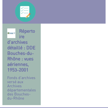
Réperto
ire
d’archives
détaillé : DDE
Bouches-du-
Rhône : vues
aériennes,
1953-2001
Fonds d’archives
versé aux
Archives
départementales
des Bouches-
du-Rhône