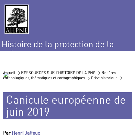
Histoire de la protection de la
nature
et de l’environnement
Accueil >
RESSOURCES SUR L’HISTOIRE DE LA PNE >
Repères
chronologiques, thématiques et cartographiques >
Frise historique >
Canicule européenne de
juin 2019
Par
Henri Jaffeux