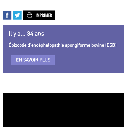
Il y a... 34 ans
Épizootie d’encéphalopathie spongiforme bovine (ESB)
EN SAVOIR PLUS