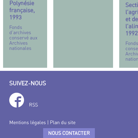
Polynésie
Sect
française,
l’agr
1993
et de
l’ali
Fonds
d’archives
1992
conservé aux
Archives
Fonds
nationales
conse
Archi
natio
SUIVEZ-NOUS
RSS
Mentions légales
|
Plan du site
NOUS CONTACTER