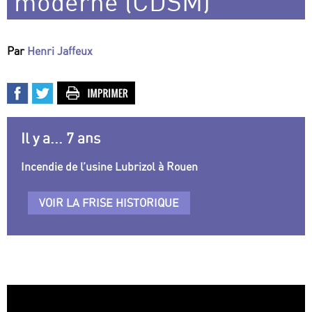
moderne (CDSM)
Par
Henri Jaffeux
Il y a... 7 ans
Incendie de l’usine Lubrizol à Rouen
VOIR LA FRISE HISTORIQUE