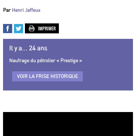
Par
Henri Jaffeux
Il y a... 24 ans
Naufrage du pétrolier « Prestige »
VOIR LA FRISE HISTORIQUE