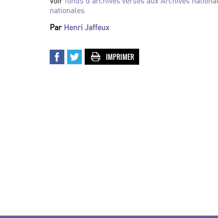
Voir
fonds d’archives versés aux Archives nationa
nationales
Par
Henri Jaffeux