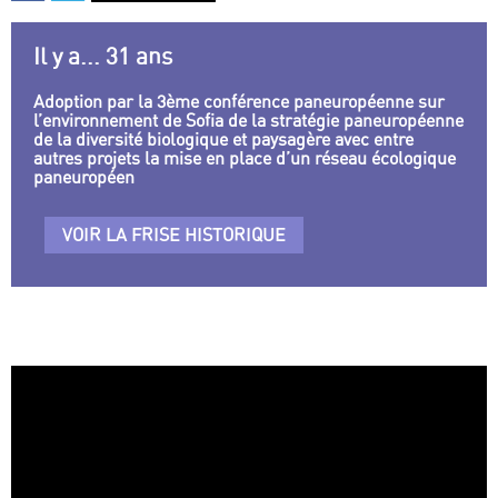
Il y a... 31 ans
Adoption par la 3ème conférence paneuropéenne sur
l’environnement de Sofia de la stratégie paneuropéenne
de la diversité biologique et paysagère avec entre
autres projets la mise en place d’un réseau écologique
paneuropéen
VOIR LA FRISE HISTORIQUE