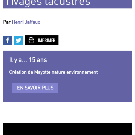
rivages lacustres
Par
Henri Jaffeux
Il y a... 15 ans
Création de Mayotte nature environnement
EN SAVOIR PLUS