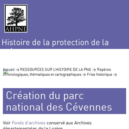
Histoire de la protection de la
nature
et de l’environnement
Accueil >
RESSOURCES SUR L’HISTOIRE DE LA PNE >
Repères
chronologiques, thématiques et cartographiques >
Frise historique >
Création du parc
national des Cévennes
Voir
Fonds d’archives
conservé aux Archives
départementales de la Lozère