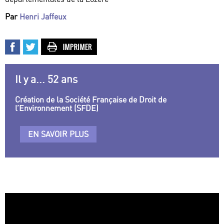
Par
Henri Jaffeux
Il y a... 52 ans
Création de la Société Française de Droit de
l’Environnement (SFDE)
EN SAVOIR PLUS