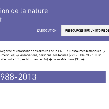
tion de la nature
t
L’ASSOCIATION
RESSOURCES SUR L’HISTOIRE DE
vegarde et valorisation des archives de la PNE >
Ressources historiques >
 numériques) >
Associations, personnalités locales (291 - 3134 ml - 100 Go)
- 2860 ml - 5 To) >
Normandie (44) >
Seine-Maritime (35) >
1988-2013