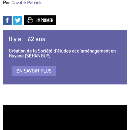
Par
Cavalié Patrick
Il y a... 62 ans
Création de la Société d’études et d’aménagement en
Guyane (SEPANGUY)
EN SAVOIR PLUS