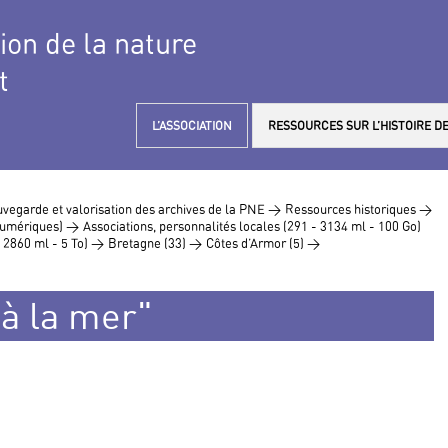
tion de la nature
t
L’ASSOCIATION
RESSOURCES SUR L’HISTOIRE DE
vegarde et valorisation des archives de la PNE >
Ressources historiques >
 numériques) >
Associations, personnalités locales (291 - 3134 ml - 100 Go)
- 2860 ml - 5 To) >
Bretagne (33) >
Côtes d’Armor (5) >
 à la mer"