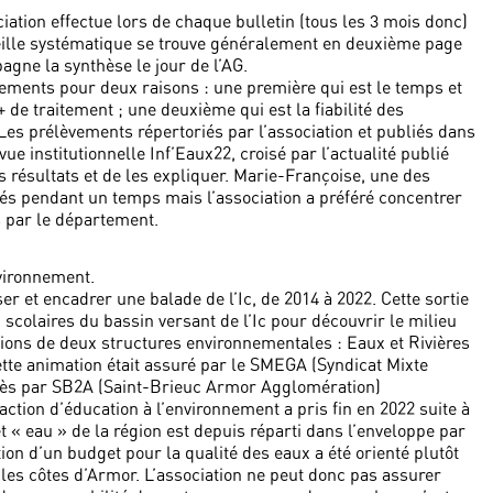
ciation effectue lors de chaque bulletin (tous les 3 mois donc)
e veille systématique se trouve généralement en deuxième page
pagne la synthèse le jour de l’AG.
vements pour deux raisons : une première qui est le temps et
+ de traitement ; une deuxième qui est la fiabilité des
Les prélèvements répertoriés par l’association et publiés dans
vue institutionnelle Inf’Eaux22, croisé par l’actualité publié
es résultats et de les expliquer. Marie-Françoise, une des
és pendant un temps mais l’association a préféré concentrer
s par le département.
nvironnement.
er et encadrer une balade de l’Ic, de 2014 à 2022. Cette sortie
 scolaires du bassin versant de l’Ic pour découvrir le milieu
ntions de deux structures environnementales : Eaux et Rivières
ette animation était assuré par le SMEGA (Syndicat Mixte
près par SB2A (Saint-Brieuc Armor Agglomération)
action d’éducation à l’environnement a pris fin en 2022 suite à
« eau » de la région est depuis réparti dans l’enveloppe par
tion d’un budget pour la qualité des eaux a été orienté plutôt
r les côtes d’Armor. L’association ne peut donc pas assurer