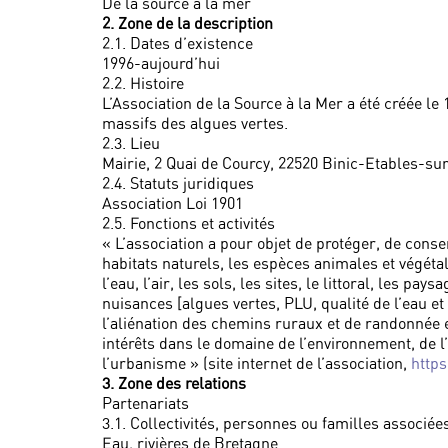
De la source à la mer
2. Zone de la description
2.1. Dates d’existence
1996-aujourd’hui
2.2. Histoire
L’Association de la Source à la Mer a été créée le
massifs des algues vertes.
2.3. Lieu
Mairie, 2 Quai de Courcy, 22520 Binic-Etables-su
2.4. Statuts juridiques
Association Loi 1901
2.5. Fonctions et activités
« L’association a pour objet de protéger, de conse
habitats naturels, les espèces animales et végétal
l’eau, l’air, les sols, les sites, le littoral, les pay
nuisances [algues vertes, PLU, qualité de l’eau et
l’aliénation des chemins ruraux et de randonnée 
intérêts dans le domaine de l’environnement, de 
l’urbanisme » (site internet de l’association,
http
3. Zone des relations
Partenariats
3.1. Collectivités, personnes ou familles associée
Eau, rivières de Bretagne