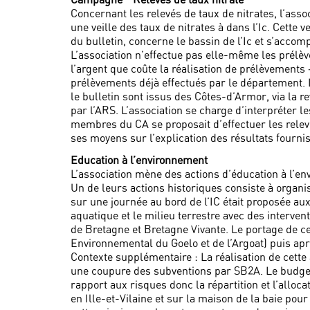
Concernant les relevés de taux de nitrates, l’asso
une veille des taux de nitrates à dans l’Ic. Cett
du bulletin, concerne le bassin de l’Ic et s’accom
L’association n’effectue pas elle-même les prélè
l’argent que coûte la réalisation de prélèvements 
prélèvements déjà effectués par le département. 
le bulletin sont issus des Côtes-d’Armor, via la re
par l’ARS. L’association se charge d’interpréter l
membres du CA se proposait d’effectuer les relev
ses moyens sur l’explication des résultats fourni
Education à l’environnement
L’association mène des actions d’éducation à l’e
Un de leurs actions historiques consiste à organis
sur une journée au bord de l’IC était proposée aux
aquatique et le milieu terrestre avec des interve
de Bretagne et Bretagne Vivante. Le portage de c
Environnemental du Goelo et de l’Argoat) puis a
Contexte supplémentaire : La réalisation de cette 
une coupure des subventions par SB2A. Le budget 
rapport aux risques donc la répartition et l’alloca
en Ille-et-Vilaine et sur la maison de la baie pou