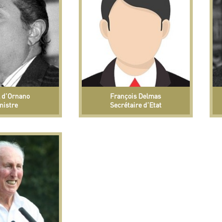
 d’Ornano
François Delmas
nistre
Secrétaire d’Etat