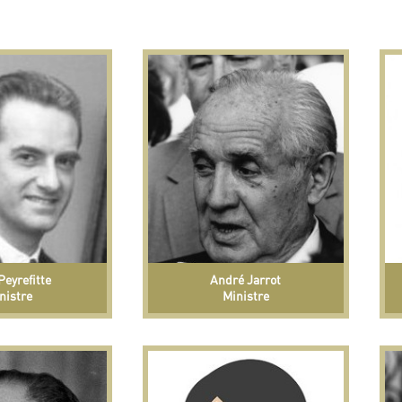
Peyrefitte
André Jarrot
nistre
Ministre