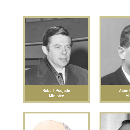
Robert Poujade
Alain 
Ministre
Mi