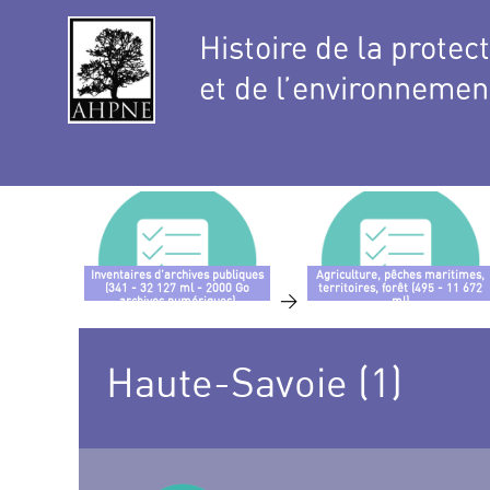
Histoire de la protec
et de l’environnemen
Inventaires d’archives publiques
Agriculture, pêches maritimes,
(341 - 32 127 ml - 2000 Go
territoires, forêt (495 - 11 672
>
archives numériques)
ml)
Haute-Savoie (1)