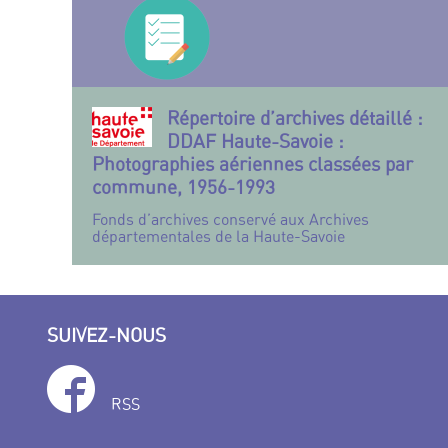
Répertoire d’archives détaillé :
DDAF Haute-Savoie :
Photographies aériennes classées par
commune, 1956-1993
Fonds d’archives conservé aux Archives
départementales de la Haute-Savoie
SUIVEZ-NOUS
RSS