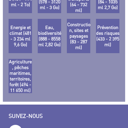
(578 - 3120
(84 - 1035
ml - 2 To)
(64 - 732
ml - 3 Go)
ml 2,7 Go)
ml)
Constructio
Energie et
Eau,
Prévention
n, sites et
climat (481
biodiversité
des risques
paysages
- 3 234 ml
(888 - 8558
(433 - 2 395
(83 - 287
9,6 Go)
ml 2,82 Go)
ml)
ml)
Agriculture
, pêches
maritimes,
territoires,
forêt (494 -
11 650 ml)
SUIVEZ-NOUS