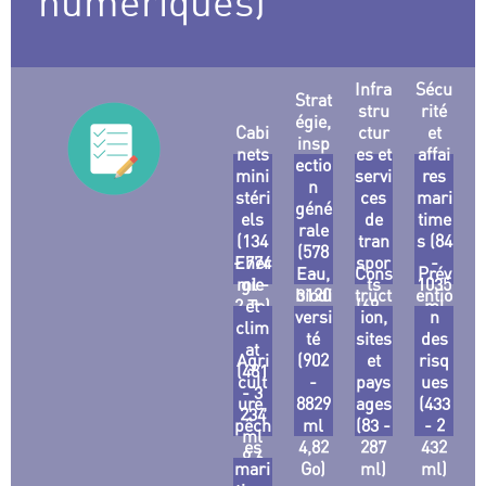
numériques)
Infra
Sécu
Strat
stru
rité
égie,
Cabi
ctur
et
insp
nets
es et
affai
ectio
mini
servi
res
n
stéri
ces
mari
géné
els
de
time
rale
(134
tran
s (84
(578
- 774
Ener
spor
-
Eau,
-
Cons
Prév
ml -
gie
ts
1035
biodi
3120
truct
entio
2 To)
et
(69 -
ml
versi
ml -
ion,
n
clim
794
2,7
3 Go)
té
sites
des
at
ml)
Go)
Agri
(902
et
risq
(481
cult
-
pays
ues
- 3
ure,
8829
ages
(433
234
pêch
ml
(83 -
- 2
ml
es
4,82
287
432
9,6
mari
Go)
ml)
ml)
Go)