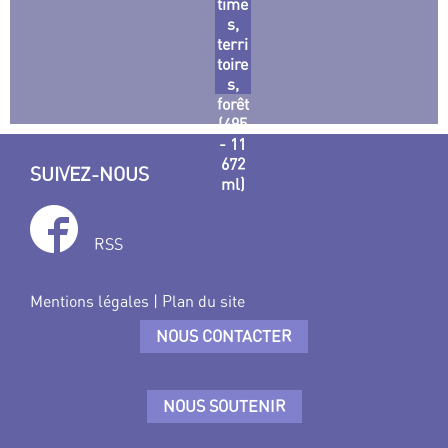
time
s,
terri
toire
s,
forêt
(495
- 11
672
SUIVEZ-NOUS
ml)
RSS
Mentions légales
|
Plan du site
NOUS CONTACTER
NOUS SOUTENIR