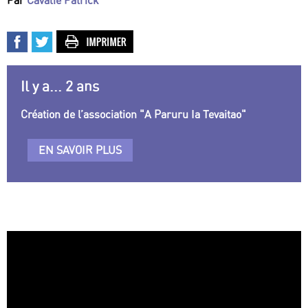
Par
Cavalié Patrick
Il y a... 2 ans
Création de l’association "A Paruru Ia Tevaitao"
EN SAVOIR PLUS