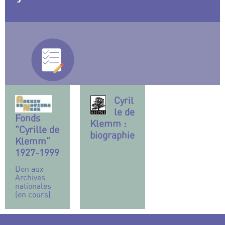
Cyril
le de
Fonds
Klemm :
"Cyrille de
biographie
Klemm"
1927-1999
Don aux
Archives
nationales
(en cours)