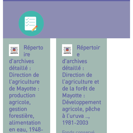
Réperto
Répertoir
ire
e
d’archives
d’archives
détaillé :
détaillé :
Direction de
Direction de
l’agriculture
l’agriculture et
de Mayotte :
de la forêt de
production
Mayotte :
agricole,
Développement
gestion
agricole, pêche
forestière,
à l’uruva ..,
alimentation
1981-2003
en eau, 1948-
Fonds conservé