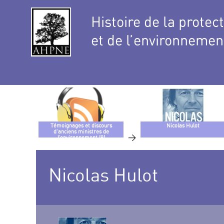
Histoire de la protec
et de l’environnemen
Témoignages et discours
Nicolas Hulot
d’anciens ministres de
>
l’environnement (9)
Nicolas Hulot