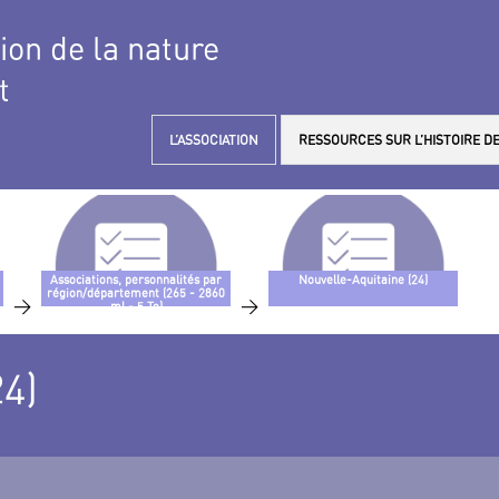
tion de la nature
t
L’ASSOCIATION
RESSOURCES SUR L’HISTOIRE DE
Associations, personnalités par
Nouvelle-Aquitaine (24)
région/département (265 - 2860
>
>
ml - 5 To)
24)