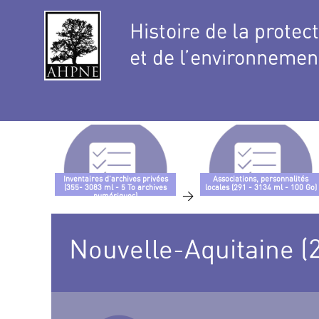
Histoire de la protec
et de l’environnemen
Inventaires d’archives privées
Associations, personnalités
(355- 3083 ml - 5 To archives
locales (291 - 3134 ml - 100 Go)
>
numériques)
Nouvelle-Aquitaine (