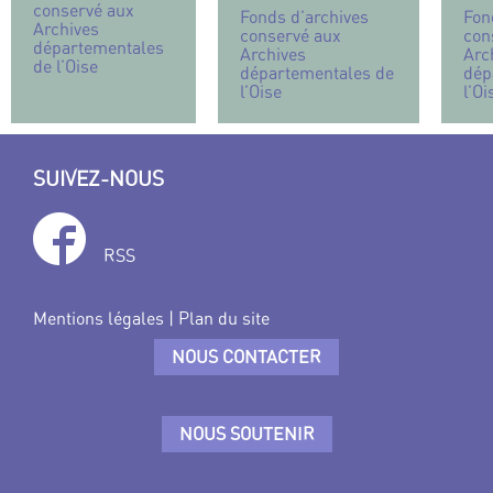
conservé aux
Fonds d’archives
Fon
Archives
conservé aux
con
départementales
Archives
Arc
de l’Oise
départementales de
dép
l’Oise
l’Oi
SUIVEZ-NOUS
RSS
Mentions légales
|
Plan du site
NOUS CONTACTER
NOUS SOUTENIR