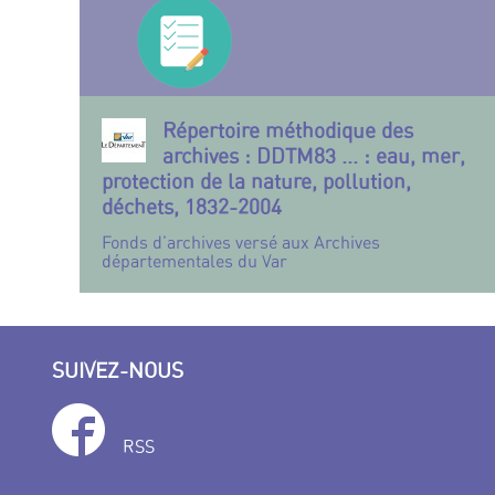
Répertoire méthodique des
archives : DDTM83 ... : eau, mer,
protection de la nature, pollution,
déchets, 1832-2004
Fonds d’archives versé aux Archives
départementales du Var
SUIVEZ-NOUS
RSS