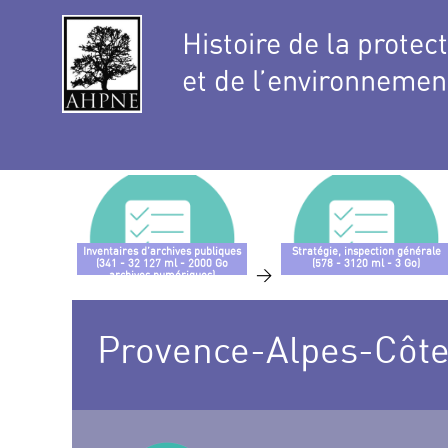
Histoire de la protec
et de l’environnemen
Inventaires d’archives publiques
Stratégie, inspection générale
(341 - 32 127 ml - 2000 Go
(578 - 3120 ml - 3 Go)
>
archives numériques)
Provence-Alpes-Côte-