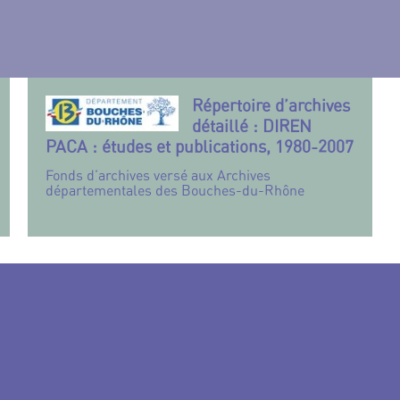
Répertoire d’archives
détaillé : DIREN
PACA : études et publications, 1980-2007
Fonds d’archives versé aux Archives
départementales des Bouches-du-Rhône