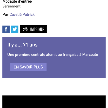
Modalité d’entrée
Versement
Par
Cavalié Patrick
Il y a... 71 ans
Une première centrale atomique française à Marcoule
EN SAVOIR PLUS