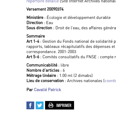
répertoire détaillé
(Site Internet Archives national
Versement 20090374
Ministère
: Écologie et développement durable
Direction
: Eau
Sous direction
: Droit de l’eau, des affaires généra
Sommaire
Art 1-4
: Gestion du Fonds national de solidarité 
rapports, tableaux récapitulatifs des dépenses et 
correspondance. 2001-2003
Art 5-6
: Comités consultatifs du FNSE : compte r
Communicabilité
: libre
Nombre d’articles
: 6
Métrage linéaire
: 1.00 ml (2 dimabs)
Lieu de conservation
: Archives nationales (
coord
Par
Cavalié Patrick