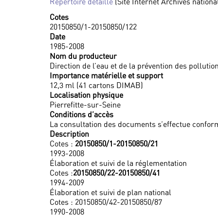
Répertoire détaillé
(Site Internet Archives nationa
Cotes
20150850/1-20150850/122
Date
1985-2008
Nom du producteur
Direction de l’eau et de la prévention des pollutio
Importance matérielle et support
12,3 ml (41 cartons DIMAB)
Localisation physique
Pierrefitte-sur-Seine
Conditions d’accès
La consultation des documents s’effectue confor
Description
Cotes :
20150850/1-20150850/21
1993-2008
Élaboration et suivi de la réglementation
Cotes :
20150850/22-20150850/41
1994-2009
Élaboration et suivi de plan national
Cotes : 20150850/42-20150850/87
1990-2008