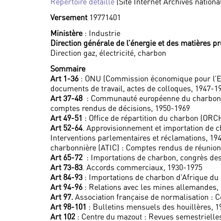
Répertoire détaillé
(Site Internet Archives nationa
Versement
19771401
Ministère
: Industrie
Direction générale de l’énergie et des matières p
Direction gaz, électricité, charbon
Sommaire
Art 1-36
: ONU (Commission économique pour l’Eu
documents de travail, actes de colloques, 1947-1
Art 37-48
: Communauté européenne du charbon et
comptes rendus de décisions, 1950-1969
Art 49-51
: Office de répartition du charbon (ORC
Art 52-64
. Approvisionnement et importation de c
Interventions parlementaires et réclamations, 194
charbonnière (ATIC) : Comptes rendus de réunions
Art 65-72
: Importations de charbon, congrès de
Art 73-83
. Accords commerciaux, 1930-1975
Art 84-93
: Importations de charbon d’Afrique du 
Art 94-96
: Relations avec les mines allemandes,
Art 97.
Association française de normalisation : 
Art 98-101
: Bulletins mensuels des houillères, 
Art 102
: Centre du mazout : Revues semestrielles,