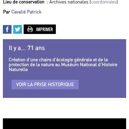
Lieu de conservation
: Archives nationales (
coordonnées
)
Par
Cavalié Patrick
Il y a... 71 ans
Création d’une chaire d’écologie générale et de la
protection de la nature au Muséum National d’Histoire
Naturelle
VOIR LA FRISE HISTORIQUE