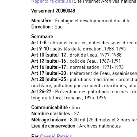
Répertoire détaillé
(Site Internet Archives nationa
Versement 20080048
Ministère
: Écologie et développement durable
Direction
: Eau
Sommaire
Art 1-8
: chronos courrier, notes des sous-direct
Art 9-10
: activités de la direction, 1988-1993
Art 10 (suite)-12
: droit de l’eau, 1977-1988
Art 12 (suite)-16
: coût de l’eau, 1967-1991
Art 16 (suite)-17
: normalisation, 1971-1993
Art 17 (suite)-20
: traitement de l’eau, assainiss
Art 20 (suite)-25
: pollutions maritimes : protectio
nucléaire, pollution par accidents maritimes, pl
Art 26-27
: Prévention des pollutions marines : 
long du littoral français, 1975-1976
Communicabilité
: libre
Nombre d’articles
: 27
Métrage linéaire
: 8.00 ml (25 dimabs et 2 hors fo
Lieu de conservation
: Archives nationales
Par
Cavalié Patrick