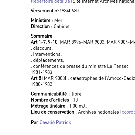
Répertoire détaillé
(Site Internet Archives nationa
Versement
n°19840620
Ministère
: Mer
Direction
: Cabinet
Sommaire
Art 1-7, 9-10
(MAR 8996-MAR 9002, MAR 9004-MAR 
. discours,
. interventions,
. déplacements,
. conférences de presse du ministre Le Pensec
1981-1983
Art 8
(MAR 9003) : catastrophes de l’Amoco-Cadiz
1980-1982
Communicabilité
: libre
Nombre d’articles
: 10
Métrage linéaire
: 1.00 m.l.
Lieu de conservation
: Archives nationales (
coord
Par
Cavalié Patrick