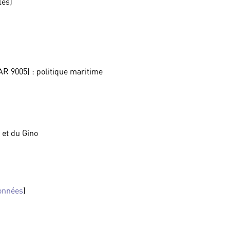
les)
9005) : politique maritime
 et du Gino
onnées
)