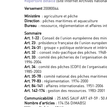
Répertoire détaillé
(site Internet Archives nationa
Versement
20080044
Ministère
: agriculture et pêche
Direction
: pêches maritimes et aquaculture
Bureau
: ressource, réglementation et affaires in
Sommaire
Art. 1-22
: Conseil de l’union européenne des min
Art. 23
: présidence française de l’union europée
Art. 24-31
: groupe « politique extérieure et intér
Art. 32
: conseil indo-pacifique des pêches. 1948
Art. 33
: comité des pêcheries de l’organisation 
1996-2004
Art. 34
: comité des pêches (COFI) de l’organisatio
1985-2003
Art. 35-78
: comité national des pêches maritime
Art. 79-83
: réglementation. 1974-2000
Art. 84-141
: affaires internationales. 1951-2006
Art. 142-174
: gestion des ressources. 1983-2001
Communicabilité
: 25 ANS SAUF ART 49-59 : 50
Nombre d’articles
: 174 (56 DIMABS)