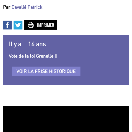
Par
Cavalié Patrick
Il y a... 16 ans
Vote de la loi Grenelle II
VOIR LA FRISE HISTORIQUE