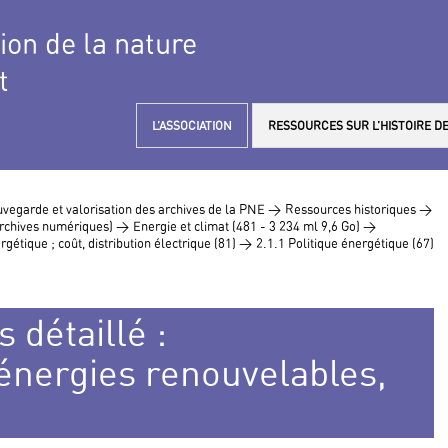
tion de la nature
t
L’ASSOCIATION
RESSOURCES SUR L’HISTOIRE DE
vegarde et valorisation des archives de la PNE >
Ressources historiques >
 archives numériques) >
Energie et climat (481 - 3 234 ml 9,6 Go) >
rgétique ; coût, distribution électrique (81) >
2.1.1 Politique énergétique (67)
 détaillé :
nergies renouvelables,