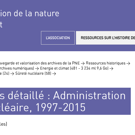
tion de la nature
t
L’ASSOCIATION
RESSOURCES SUR L’HISTOIRE DE
vegarde et valorisation des archives de la PNE >
Ressources historiques >
 archives numériques) >
Energie et climat (481 - 3 234 ml 9,6 Go) >
e (24) >
Sûreté nucléaire (58) >
s détaillé : Administration
cléaire, 1997-2015
les)