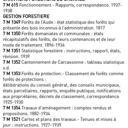
7 M 615
Fonctionnement.- Rapports, correspondance. 1937-
1938
GESTION FORESTIERE
7 M 1349
Forêts de l’Aude : état statistique des forêts qui
présente des bois inconnus à l’administration. 1817
7 M 1350
Forêts domaniales et communales : états
récapitulatifs des forêts, de leurs contenances et de leur
mode de traitement. 1896-1934
7 M 1351
Statistique forestière : instructions, rapport, états,
révision. 1939
7 M 1352
Cantonnement de Carcassonne : tableau statistique.
s.d.
7 M 1353
Forêts de protection.- Classement de forêts comme
forêts de protections :
délibérations du conseil général, des conseils municipaux,
états parcellaires, rapports, enquête publique, notifications
aux propriétaires, décrets de classement, correspondance.
1925-1930
7 M 1354
Travaux d’aménagement : comptes rendus et
propositions. 1882-1934
7 M 1521
Cartes et plans des travaux.- Tenues et mises à
jour : instructions. 1927-1939