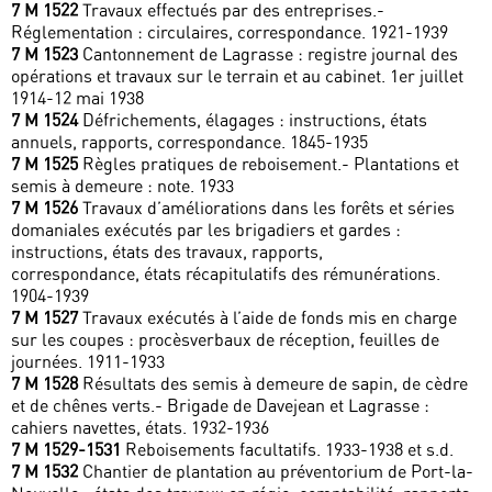
7 M 1522
Travaux effectués par des entreprises.-
Réglementation : circulaires, correspondance. 1921-1939
7 M 1523
Cantonnement de Lagrasse : registre journal des
opérations et travaux sur le terrain et au cabinet. 1er juillet
1914-12 mai 1938
7 M 1524
Défrichements, élagages : instructions, états
annuels, rapports, correspondance. 1845-1935
7 M 1525
Règles pratiques de reboisement.- Plantations et
semis à demeure : note. 1933
7 M 1526
Travaux d’améliorations dans les forêts et séries
domaniales exécutés par les brigadiers et gardes :
instructions, états des travaux, rapports,
correspondance, états récapitulatifs des rémunérations.
1904-1939
7 M 1527
Travaux exécutés à l’aide de fonds mis en charge
sur les coupes : procèsverbaux de réception, feuilles de
journées. 1911-1933
7 M 1528
Résultats des semis à demeure de sapin, de cèdre
et de chênes verts.- Brigade de Davejean et Lagrasse :
cahiers navettes, états. 1932-1936
7 M 1529-1531
Reboisements facultatifs. 1933-1938 et s.d.
7 M 1532
Chantier de plantation au préventorium de Port-la-