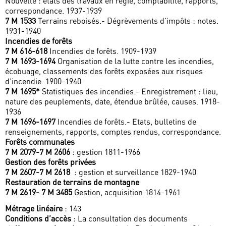
Nouvelle : états des travaux en régie, comptabilité, rapports,
correspondance. 1937-1939
7 M 1533
Terrains reboisés.- Dégrèvements d’impôts : notes.
1931-1940
Incendies de forêts
7 M 616-618
Incendies de forêts. 1909-1939
7 M 1693-1694
Organisation de la lutte contre les incendies,
écobuage, classements des forêts exposées aux risques
d’incendie. 1900-1940
7 M 1695*
Statistiques des incendies.- Enregistrement : lieu,
nature des peuplements, date, étendue brûlée, causes. 1918-
1936
7 M 1696-1697
Incendies de forêts.- Etats, bulletins de
renseignements, rapports, comptes rendus, correspondance.
Forêts communales
7 M 2079-7 M 2606
: gestion 1811-1966
Gestion des forêts privées
7 M 2607-7 M 2618
: gestion et surveillance 1829-1940
Restauration de terrains de montagne
7 M 2619- 7 M 3485
Gestion, acquisition 1814-1961
Métrage linéaire
: 143
Conditions d’accès
: La consultation des documents