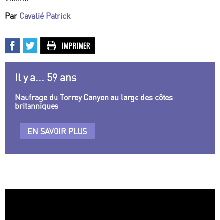
Par
Cavalié Patrick
Il y a... 59 ans
Naufrage du Torrey Canyon au large des côtes
britanniques
EN SAVOIR PLUS