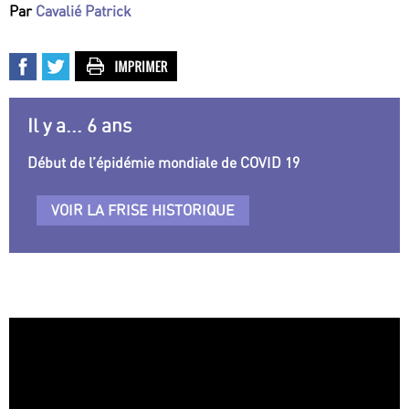
Par
Cavalié Patrick
Il y a... 6 ans
Début de l’épidémie mondiale de COVID 19
VOIR LA FRISE HISTORIQUE