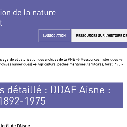
tion de la nature
t
L’ASSOCIATION
RESSOURCES SUR L’HISTOIRE DE
vegarde et valorisation des archives de la PNE >
Ressources historiques >
 archives numériques) >
Agriculture, pêches maritimes, territoires, forêt (495 -
s détaillé : DDAF Aisne :
 1892-1975
forêt de l’Aisne