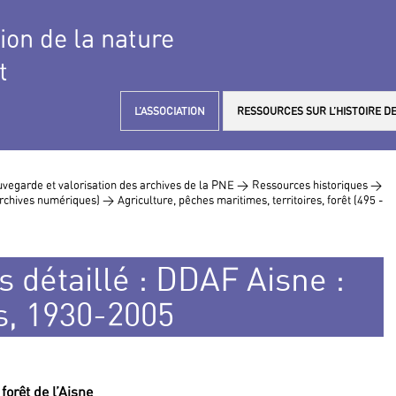
tion de la nature
t
L’ASSOCIATION
RESSOURCES SUR L’HISTOIRE DE
vegarde et valorisation des archives de la PNE >
Ressources historiques >
 archives numériques) >
Agriculture, pêches maritimes, territoires, forêt (495 -
s détaillé : DDAF Aisne :
es, 1930-2005
forêt de l’Aisne