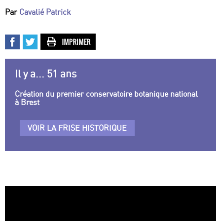
Par
Cavalié Patrick
Il y a... 51 ans
Création du premier conservatoire botanique national
à Brest
VOIR LA FRISE HISTORIQUE