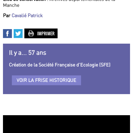
Manche
Par
Cavalié Patrick
Il y a... 57 ans
Création de la Société Française d’Ecologie (SFE)
VOIR LA FRISE HISTORIQUE