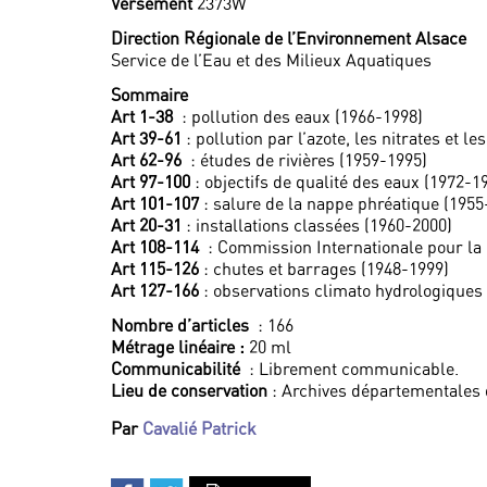
Versement
2373W
Direction Régionale de l’Environnement Alsace
Service de l’Eau et des Milieux Aquatiques
Sommaire
Art 1-38
: pollution des eaux (1966-1998)
Art 39-61
: pollution par l’azote, les nitrates et l
Art 62-96
: études de rivières (1959-1995)
Art 97-100
: objectifs de qualité des eaux (1972-1
Art 101-107
: salure de la nappe phréatique (1955
Art 20-31
: installations classées (1960-2000)
Art 108-114
: Commission Internationale pour la 
Art 115-126
: chutes et barrages (1948-1999)
Art 127-166
: observations climato hydrologiques
Nombre d’articles
: 166
Métrage linéaire :
20 ml
Communicabilité
: Librement communicable.
Lieu de conservation
: Archives départementales 
Par
Cavalié Patrick