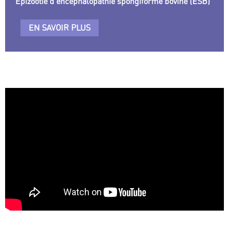
Épizootie d’encéphalopathie spongiforme bovine (ESB)
EN SAVOIR PLUS