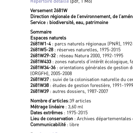
Répertoire détaillé
(pdf, 1 Mo)
Versement 2681W
Direction régionale de l’environnement, de l’a
Service : biodiversité, eau, patrimoine
Sommaire
Espaces naturels
2681W1-4
: parcs naturels régionaux (PNR), 1992
2681W5-28
: réserves naturelles, 1975-2015
2681W29-32
: réseau Natura 2000, 1992-1995
2681W433
: zones naturels d’intérêt écologique, f
2681W34-36
: orientations générales de gestion d
(ORGFH), 2005-2008
2681W37
: suivi de la colonisation naturelle du ce
2681W38
: études de gestion forestière, 1991-199
2681W39
: autres dossiers, 1987-2007
Nombre d’articles
:39 articles
Métrage linéaire
: 3,60 ml
Dates extrêmes
: 1975-2015
Lieu de conservation
: Archives départementales 
Communicabilité
: libre