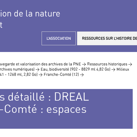
tion de la nature
t
L’ASSOCIATION
RESSOURCES SUR L’HISTOIRE DE
vegarde et valorisation des archives de la PNE >
Ressources historiques >
 archives numériques) >
Eau, biodiversité (902 - 8829 ml 4,82 Go) >
Milieux
41 - 1268 ml, 2,82 Go) >
Franche-Comté (12) >
s détaillé : DREAL
-Comté : espaces