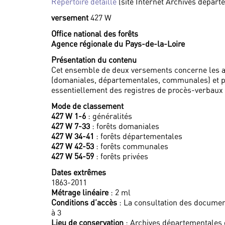
Répertoire détaillé
(site Internet Archives départ
versement
427 W
Office national des forêts
Agence régionale du Pays-de-la-Loire
Présentation du contenu
Cet ensemble de deux versements concerne les a
(domaniales, départementales, communales) et pri
essentiellement des registres de procès-verbaux 
Mode de classement
427 W 1-6
: généralités
427 W 7-33
: forêts domaniales
427 W 34-41
: forêts départementales
427 W 42-53
: forêts communales
427 W 54-59
: forêts privées
Dates extrêmes
1863-2011
Métrage linéaire
: 2 ml
Conditions d’accès
: La consultation des documen
à 3
Lieu de conservation
: Archives départementales 