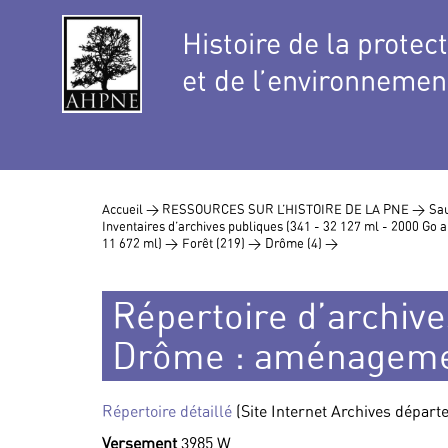
Histoire de la protec
et de l’environnemen
Accueil >
RESSOURCES SUR L’HISTOIRE DE LA PNE >
Sau
Inventaires d’archives publiques (341 - 32 127 ml - 2000 Go
11 672 ml) >
Forêt (219) >
Drôme (4) >
Répertoire d’archives
Drôme : aménagemen
Répertoire détaillé
(Site Internet Archives dépar
Versement
3985 W