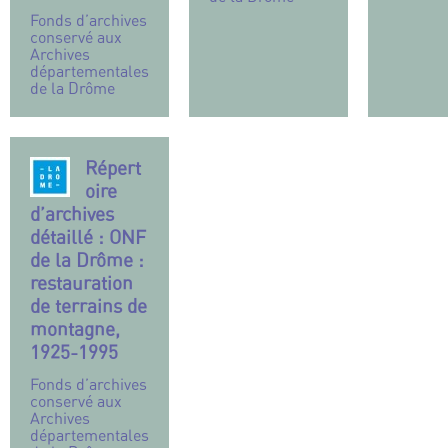
Fonds d’archives
conservé aux
Archives
départementales
de la Drôme
Répert
oire
d’archives
détaillé : ONF
de la Drôme :
restauration
de terrains de
montagne,
1925-1995
Fonds d’archives
conservé aux
Archives
départementales